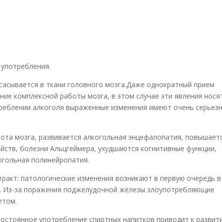
 употребления.
сасывается в ткани головного мозга.Даже однократный прием
ние комплексной работы мозга, в этом случае эти явления нося
треблении алкоголя выраженные изменения имеют очень серьез
бота мозга, развивается алкогольная энцефалопатия, повышает
ойств, болезни Альцгеймера, ухудшаются когнитивные функции,
огольная полинейропатия.
ракт: патологические изменения возникают в первую очередь в
е. Из-за поражения поджелудочной железы злоупотребляющие
етом.
Постоянное употребление спиртных напитков приводит к развит