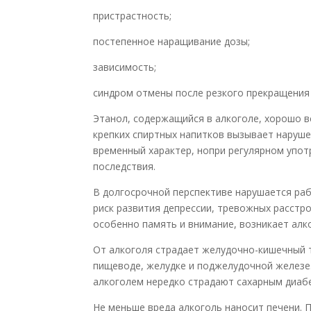
пристрастность;
постепенное наращивание дозы;
зависимость;
синдром отмены после резкого прекращения
Этанол, содержащийся в алкоголе, хорошо в
крепких спиртных напитков вызывает наруше
временный характер, нопри регулярном упо
последствия.
В долгосрочной перспективе нарушается ра
риск развития депрессии, тревожных расстр
особенно память и внимание, возникает алк
От алкоголя страдает желудочно-кишечный т
пищеводе, желудке и поджелудочной желез
алкоголем нередко страдают сахарным диаб
Не меньше вреда алкоголь наносит печени. 