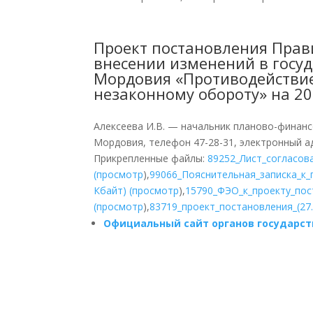
Проект постановления Прав
внесении изменений в госу
Мордовия «Противодействие
незаконному обороту» на 20
Алексеева И.В. — начальник планово-финан
Мордовия, телефон 47-28-31, электронный ад
Прикрепленные файлы:
89252_Лист_согласова
(
просмотр
),
99066_Пояснительная_записка_к_п
Кбайт) (
просмотр
),
15790_ФЭО_к_проекту_поста
(
просмотр
),
83719_проект_постановления_(27.0
Официальный сайт органов государст