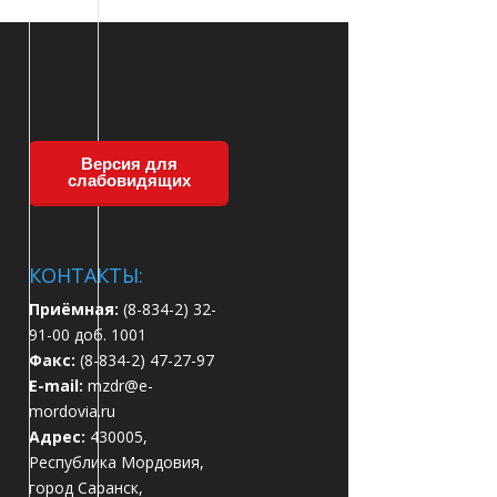
Версия для
слабовидящих
КОНТАКТЫ:
Приёмная:
(8-834-2) 32-
91-00 доб. 1001
Факс:
(8-834-2) 47-27-97
E-mail:
mzdr@e-
mordovia.ru
Адрес:
430005,
Республика Мордовия,
город Саранск,