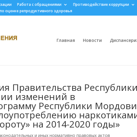
изации
Работа с обращениями
Противодействие коррупции
 по оценке репродуктивного здоровья
Главная
Новости
Диспансери
ия Правительства Республик
нии изменений в
ограмму Республики Мордов
злоупотреблению наркотикам
ороту» на 2014-2020 годы»
аконодательных и иных нормативно правовых актов