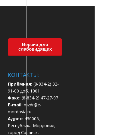
Версия для
слабовидящих
КОНТАКТЫ:
Приёмная:
(8-834-2) 32-
91-00 доб. 1001
Факс:
(8-834-2) 47-27-97
E-mail:
mzdr@e-
mordovia.ru
Адрес:
430005,
Республика Мордовия,
город Саранск,