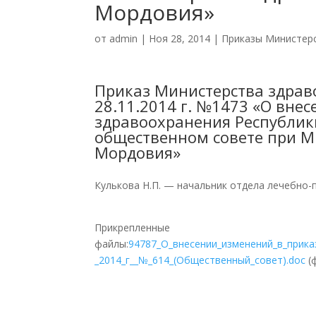
Мордовия»
от
admin
|
Ноя 28, 2014
|
Приказы Министер
Приказ Министерства здрав
28.11.2014 г. №1473 «О вне
здравоохранения Республики
общественном совете при М
Мордовия»
Кулькова Н.П. — начальник отдела лечебно-
Прикрепленные
файлы:
94787_О_внесении_изменений_в_прик
_2014_г__№_614_(Общественный_совет).doc
(ф